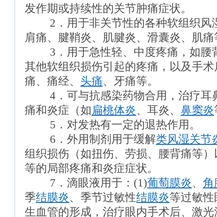
发作期或持续性的关节肿痛症状。
2．用于非关节性的各种软组织风湿
肩痛、腱鞘炎、肌腱炎、滑囊炎、肌痛
3．用于急性轻、中度疼痛，如腰背
其他软组织损伤引起的疼痛，以及手术
痛、痛经、
头痛
、牙痛等。
4．可与抗感染药物合用，治疗耳鼻
痛和炎症（如
扁桃体炎
、耳炎、
鼻窦炎
5．对发热有一定的退热作用。
6．外用制剂用于缓解
类风湿关节
组织损伤（如扭伤、劳损、腰背痛等）
等的局部疼痛和炎症症状。
7．滴眼液用于：(1)
葡萄膜炎
、
角
季
结膜炎
、季节过敏性
结膜炎
等过敏性
生血管的形成，治疗眼内手术后、激光