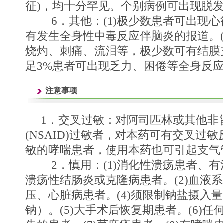
征)，均十分罕见。个别病例可出现脱
6．其他：(1)极少数患者可出现心律
有发生全身性中毒反应伴脑炎的报道。(
烧灼、刺痛、流泪等，极少数可有结膜
足3%患者可出现乏力、困倦等全身反
注意事项
1．交叉过敏：对阿司匹林或其他非
(NSAID)过敏者，对本药可有交叉过
敏的哮喘患者，使用本药也可引起支气
2．慎用：(1)消化性溃疡患者、有
溃疡性结肠炎或克隆病患者。(2)血液系
压、心脏病患者。(4)须限制钠盐摄入
钠）。(5)大手术后恢复期患者。(6)