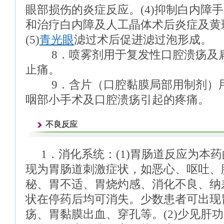
眼部损伤的炎症反应。(4)抑制白内障
和治疗白内障及人工晶体术后炎症及黄斑
(5)
青光眼
滤过术后促进滤过泡形成。
8．喷雾剂用于复发性口腔溃疡及扁
止痛。
9．含片（口腔黏膜局部用制剂）用
咽部小手术及口腔溃疡引起的疼痛。
不良反应
1．消化系统：(1)胃肠道反应为本
现为胃肠道刺激症状，如恶心、呕吐、
秘、胃不适、胃烧灼感、消化不良、纳
状在停药后均可消失。少数患者可出现
疡、胃黏膜出血、穿孔等。(2)少见肝