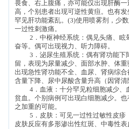
畏食、右上腹痛，亦可能仅出现肝酶一
高，个别患者出现可逆性黄疸。也有发
罕见肝功能紊乱。(3)使用喷雾剂，少
一过性刺激痛。
2．中枢神经系统：偶见头痛、眩晕
奋等。偶可出现视力、听力障碍。
3．泌尿生殖系统：偶有肾功能下降
留，表现为尿量减少、面部水肿、体重
出现急性肾功能不全、血尿、肾病综合
含量下降、尿中尿酸含量升高（因肾清
4．血液：十分罕见粒细胞减少、血
贫血。个别病例可出现白细胞减少。也
之加重的可能。
5．皮肤：可见一过性过敏性皮疹（约
皮肤反应有多形渗出性红斑、中毒性表皮松