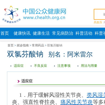
高血压
首页
健康快讯
健康生活
常见病防治
科普活动
科普
首页
>
就诊指南
>
常用药品
>
双氯芬酸钠
双氯芬酸钠
别名：阿米雷尔
适应症
不良反应
注意事项
用法与用量
适应症
1．用于缓解风湿性关节炎、
类风湿
炎、强直性脊拄炎、
痛风性关节炎
等多