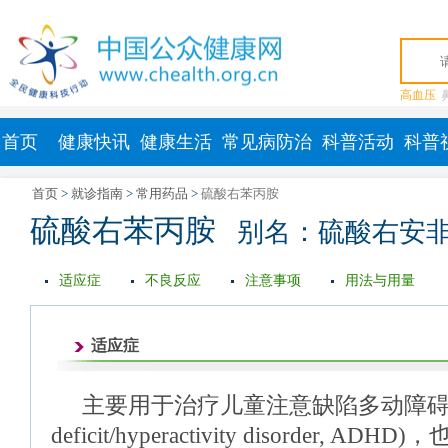
高血压
首页
健康快讯
健康生活
常见病防治
科普活动
科普
首页
>
就诊指南
>
常用药品
>
硫酸右苯丙胺
硫酸右苯丙胺
别名：硫酸右安
适应症
不良反应
注意事项
用法与用量
适应症
主要用于治疗儿童注意缺陷多动障碍(att
deficit/hyperactivity disorder, ADH