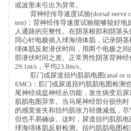
或波形未引出为异常。
背神经传导速度试验(dorsal nerve conduc
test)：背神经传导速度试验能够较好
人通路的完整性。在阴茎根部和阴茎头
同心针电极插入球海绵体肌，记录阴茎
绵体肌反射潜伏时间，用两个电极之间
部潜伏时间之差。正常男性阴茎背神经传
29.1m/s，平均23.8m/s。
肛门或尿道括约肌肌电图(anal or urethra
EMC)：肛门或尿道括约肌肌电图检测
尾神经或盆神经丛功能，发生病变后尿
肌肌电图异常。当马尾神经部分损伤时
的感觉丧失和括约肌张力轻微减低，尽
但也不易确诊。这时，尿道括约肌肌电
球海绵体肌反射检测。括约肌肌电图检