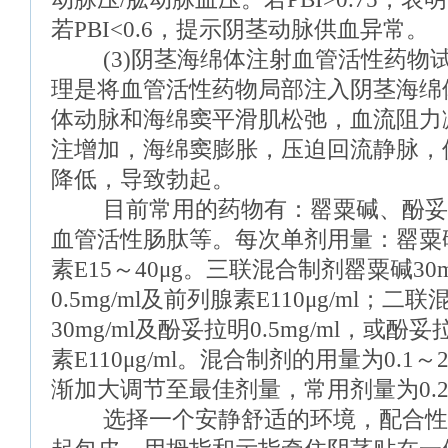
若PBI<0.6，提示阴茎动脉供血异常。
(3)阴茎海绵体注射血管活性药物试
理是将血管活性药物局部注入阴茎海绵
体动脉和海绵窦平滑肌松弛，血流阻力
注增加，海绵窦膨胀，压迫回流静脉，
降低，导致勃起。
目前常用的药物有：罂粟碱、酚妥拉
血管活性肠肽等。每次单剂用量：罂粟碱
素E15～40μg。三联混合制剂罂粟碱30
0.5mg/ml及前列腺素E110μg/ml；
30mg/ml及酚妥拉明0.5mg/ml，或酚妥
素E110μg/ml。混合制剂的用量为0.1
渐加大调节至最佳剂量，常用剂量为0.25
选择一个安静舒适的环境，配合性