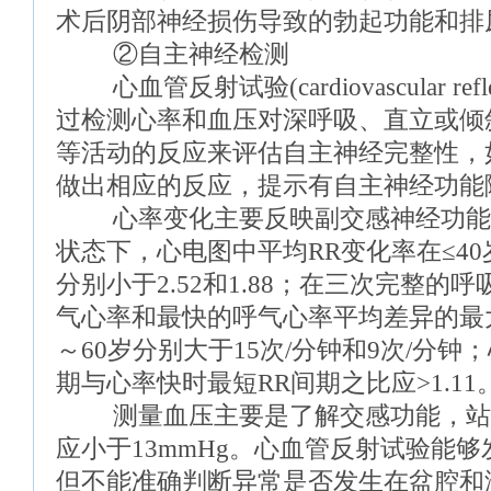
术后阴部神经损伤导致的勃起功能和排
②自主神经检测
心血管反射试验(cardiovascular refl
过检测心率和血压对深呼吸、直立或倾斜身体
等活动的反应来评估自主神经完整性，
做出相应的反应，提示有自主神经功能
心率变化主要反映副交感神经功能
状态下，心电图中平均RR变化率在≤40
分别小于2.52和1.88；在三次完整的
气心率和最快的呼气心率平均差异的最大
～60岁分别大于15次/分钟和9次/分钟
期与心率快时最短RR间期之比应>1.11
测量血压主要是了解交感功能，站
应小于13mmHg。心血管反射试验能
但不能准确判断异常是否发生在盆腔和