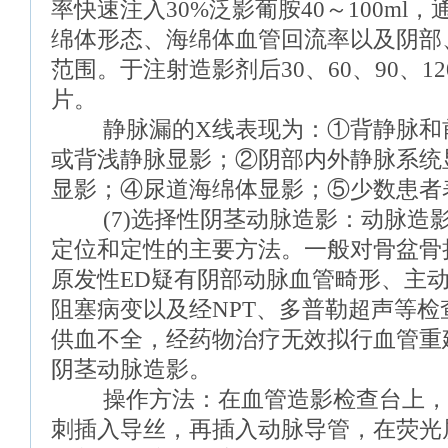
率快速注入30%泛影葡胺40～100ml
绵体形态、海绵体血管回流率以及阴部
范围。于注射造影剂后30、60、90、12
片。
静脉漏的X线表现为：①背静脉和
或背浅静脉显影；②阴部内外静脉系统
显影；④尿道海绵体显影；⑤少数患者
(7)选择性阴茎动脉造影：动脉造
定位和定性的主要方法。一般对骨盆骨
原发性ED疑有阴部动脉血管畸形、主
阻塞病变以及经NPT、多普勒超声等
供血不全，经药物治疗无效拟行血管重
阴茎动脉造影。
操作方法：在血管造影检查台上，
刺插入导丝，再插入动脉导管，在荧光