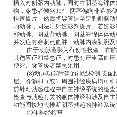
插入对侧髂内动脉，同时在阴茎海绵体
物，令患者倾斜30°，阴茎偏向非造影
快速摄片。然后将导管退至穿刺侧髂动
内动脉，同法注射造影剂摄片。若造影
部动脉、阴茎背动脉、阴茎海绵体体动
并发症有穿刺点血肿、动脉内膜剥脱及
由于动脉造影为有创性检查，在临
其适应证和禁忌证，对患有严重高血压
梗死、脉管炎者禁忌采用。
(8)勃起功能障碍的神经检测 支配
层、脊髓和（或）周围神经疾病均可引
前针对勃起过程中自主神经系统的检查
检查与勃起有关的躯体神经和涉及自主
功能间接地去推断阴茎勃起的神经系统
①体神经检查