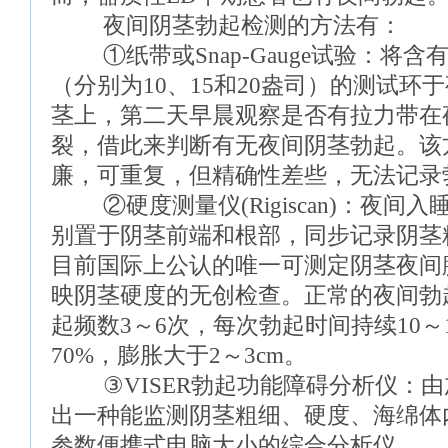
夜间阴茎勃起检测的方法有：
①纸带或Snap-Gauge试验：将含
（分别为10、15和20盎司）的测试环
茎上，第二天早晨观察是否有拉力带在
裂，借此来判断有无夜间阴茎勃起。该
廉，可重复，但精确性差些，无法记录
②硬度测量仪(Rigiscan)：夜间
别置于阴茎前端和根部，同步记录阴茎
目前国际上公认的唯一可测定阴茎夜间
映阴茎硬度的无创检查。正常的夜间勃
起频数3～6次，每次勃起时间持续10～
70%，膨胀大于2～3cm。
③VISER勃起功能障碍分析仪：由加拿
出一种能监测阴茎粗细、硬度、海绵体
参数便携式电脑大小的综合分析仪。