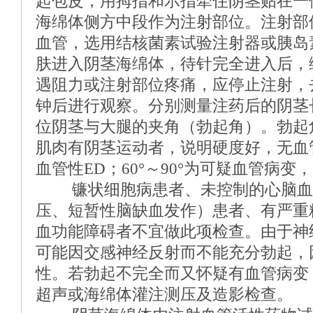
起包皮，用拇指和示指牵住阴茎贴在一
海绵体侧方中段作为注射部位。注射部
血管，选用结核菌素试验注射器或胰岛
肤进入阴茎海绵体，待针完全进入后，
遇阻力或注射部位疼痛，应停止注射，
钟后进行观察。分别测量注药后的阴茎
位阴茎与大腿的夹角（勃起角）。勃起角
肌肉有阴茎运动者，说明硬度好，无血管
血管性ED；60°～90°为可疑血管病
镰状细胞病患者、未控制的心脑血
压、短暂性脑缺血发作）患者、有严重
血功能障碍者不宜做此项检查。由于神
可能因交感神经反射而不能充分勃起，
性。若勃起不完全而又怀疑有血管病变
超声或海绵体灌注测压及造影检查。