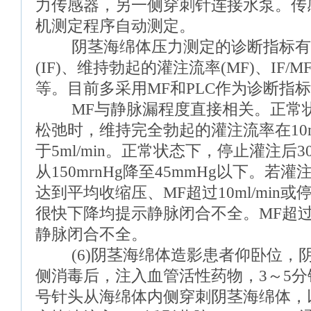
力传感器，另一侧穿刺针连接水泵。传
机测定程序自动测定。
阴茎海绵体压力测定的诊断指标有
(IF)、维持勃起的灌注流率(MF)、IF/M
等。目前多采用MF和PLC作为诊断指
MF与静脉漏程度直接相关。正常状
松弛时，维持完全勃起的灌注流率在10m
于5ml/min。正常状态下，停止灌注后
从150mrnHg降至45mmHg以下。
达到平均收缩压、MF超过10ml/min
很快下降均提示静脉闭合不全。MF超过40
静脉闭合不全。
(6)阴茎海绵体造影患者仰卧位，
侧消毒后，注入血管活性药物，3～5分
号针头从海绵体内侧穿刺阴茎海绵体，以80