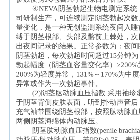
④NEVA阴茎勃起生物电测定系统：由美国
司研制生产，可连续测定阴茎勃起次数
量变化，是一种无创监测系统夜间入睡
缚于阴茎根部、头部及髂前上棘处，次
出夜间记录的结果。正常参数为：夜间
阴茎勃起，每次勃起时间超过15分钟
勃起幅度（阴茎血容量变化率）≥200%
200%为轻度异常，131%～170%为中
异常或作为一次勃起事件。
(2)阴茎肱动脉血压指数 采用袖珍
于阴茎背侧皮肤表面，听到扑动声音后
充气袖带围绕阴茎根部，按照肱动脉血
两侧阴茎海绵体内动脉压。
阴茎肱动脉血压指数(penile brachial
动脉压/肱动脉血压。若PBI>0.75，