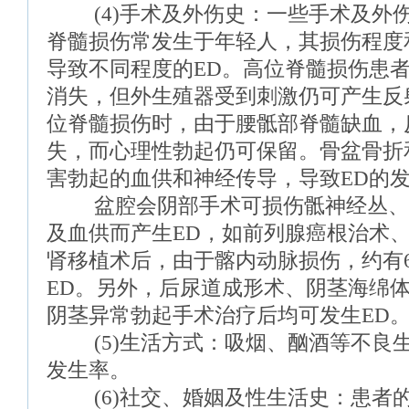
(4)手术及外伤史：一些手术及外伤
脊髓损伤常发生于年轻人，其损伤程度
导致不同程度的ED。高位脊髓损伤患
消失，但外生殖器受到刺激仍可产生反
位脊髓损伤时，由于腰骶部脊髓缺血，
失，而心理性勃起仍可保留。骨盆骨折
害勃起的血供和神经传导，导致ED的
盆腔会阴部手术可损伤骶神经丛、
及血供而产生ED，如前列腺癌根治术
肾移植术后，由于髂内动脉损伤，约有6
ED。另外，后尿道成形术、阴茎海绵
阴茎异常勃起手术治疗后均可发生ED
(5)生活方式：吸烟、酗酒等不良生
发生率。
(6)社交、婚姻及性生活史：患者