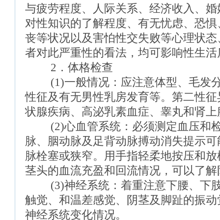
与疲劳程度、人际关系、经济收入、婚
对性知识的了解程度、有无忧虑、恐惧
丧等状况以及害怕性交失败等心理状态
者对此严重性的看法，均可影响性生活
2．体格检查
(1)一般情况：应注意体型、毛发
性征及有无男性乳房发育等。第二性征
状腺疾病、高泌乳素血症、睾丸和肾上
(2)心血管系统：必须测定血压和
脉、胭动脉及足背动脉搏动消失提示可
脉栓塞或狭窄。用手指轻柔地按压和放
茎头的血流充盈和回流情况，可以了解
(3)神经系统：着重注意下腰、下
触觉、和温差感觉、阴茎及脚趾的振动
神经系统变化情况。