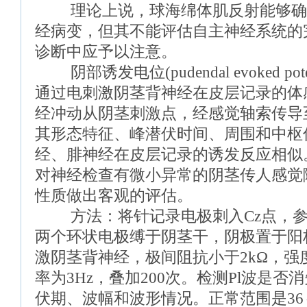
理论上说，球海绵体肌反射能够确
经病变，但其不能评估自主神经系统的
诊断中应予以注意。
阴部诱发电位(pudendal evoked pot
通过电刺激阴茎背神经在皮层记录的体
经冲动从阴茎刺激点，经感觉轴索传导
其形态特征、峰潜伏时间、周围和中枢
经、腓神经在皮层记录的诱发反应相似
对神经检查有微小异常的阴茎传人感觉
性质做出客观的评估。
方法：将针记录电极刺入Cz点，参考
两个环状电极缚于阴茎干，阴极置于阳极
激阴茎背神经，极间阻抗小于2kΩ，强
率为3Hz，叠加200次。检测Pl波是否
伏期、波幅和波形情况。正常范围是36～