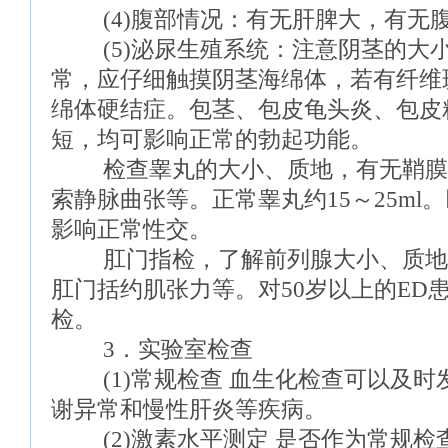
(4)腹部情况：有无肝脾大，有无
(5)泌尿生殖系统：注意阴茎的大
常，应仔细触摸阴茎海绵体，若有纤维
绵体硬结症。包茎、包皮龟头炎、包皮
短，均可影响正常的勃起功能。
检查睾丸的大小、质地，有无鞘膜
索静脉曲张等。正常睾丸约15～25ml
影响正常性交。
肛门指检，了解前列腺大小、质地
肛门括约肌张力等。对50岁以上的ED
检。
3．实验室检查
(1)常规检查 血生化检查可以及时
谢异常和慢性肝炎等疾病。
(2)激素水平测定 是否作为常规检