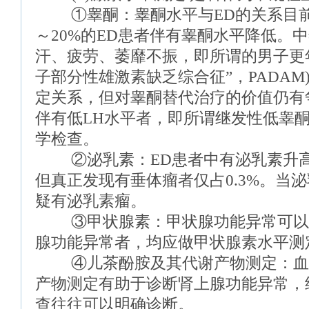
①睾酮：睾酮水平与ED的关系目前
～20%的ED患者伴有睾酮水平降低。
汗、疲劳、萎靡不振，即所谓的男子更年
子部分性雄激素缺乏综合征”，PADA
定关系，但对睾酮替代治疗的价值仍有
伴有低LH水平者，即所谓继发性低睾
学检查。
②泌乳素：ED患者中有泌乳素升高者
但真正发现有垂体瘤者仅占0.3%。当泌乳素
疑有泌乳素瘤。
③甲状腺素：甲状腺功能异常可以引
腺功能异常者，均应做甲状腺素水平测
④儿茶酚胺及其代谢产物测定：血
产物测定有助于诊断肾上腺功能异常，
查往往可以明确诊断。