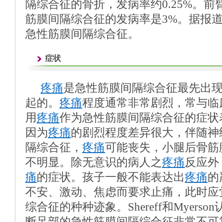
隔综合征的骨折，发病率约0.25%。
筋膜间隔综合征的发病率是3%。据报
急性筋膜间隔综合征。
症状
疼痛
是急性筋膜间隔综合征最先出
起的。
疼痛
程度通常非常剧烈，常与临
用
疼痛
作为急性筋膜间隔综合征的症状
因为
疼痛
的剧烈程度差异很大，伴随神
隔综合征，
疼痛
可能丧失，小腿后骨筋
不明显。除无意识的病人之
疼痛
反应外
痛
的症状。孩子一般不能表达出
疼痛
的
不安、激动、焦虑而要求止痛，此时应
综合征的种种迹象。Shereff和Myers
断足部的急性筋膜间隔综合征非常不可