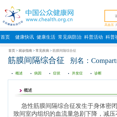
高血压
首页
健康快讯
健康生活
常见病防治
科普活动
科普
首页
>
就诊指南
>
常见疾病
>
筋膜间隔综合征
筋膜间隔综合征
别名：Compartme
概述
病因
症状
并发症
诊断
概述
急性筋膜间隔综合征发生于身体密
致间室内组织的血流量急剧下降，减压